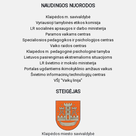
NAUDINGOS NUORODOS
Klaipėdos m. savivaldybė
Vyriausioji tarnybinės etikos komisija
LR socialinės apsaugos ir darbo ministerija
Paramos vaikams centras
Specialiosios pedagogikos ir psichologijos centras
Vaiko raidos centras
Klaipėdos m. pedagoginė psichologinė tarnyba
Lietuvos pasirengimas ekstremalioms situacijoms
LR švietimo ir mokslo ministerija
Portalas ugdantiems ikimokyklinio amžiaus vaikus
Švietimo informacinių technologijų centras
VŠĮ “Vaikų linija”
STEIGĖJAS
Klaipėdos miesto savivaldybė