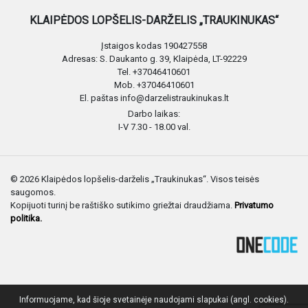
KLAIPĖDOS LOPŠELIS-DARŽELIS „TRAUKINUKAS“
Įstaigos kodas 190427558
Adresas: S. Daukanto g. 39, Klaipėda, LT-92229
Tel. +37046410601
Mob. +37046410601
El. paštas info@darzelistraukinukas.lt
Darbo laikas:
I-V 7.30 - 18.00 val.
© 2026 Klaipėdos lopšelis-darželis „Traukinukas“. Visos teisės
saugomos.
Kopijuoti turinį be raštiško sutikimo griežtai draudžiama.
Privatumo
politika.
Informuojame, kad šioje svetainėje naudojami slapukai (angl. cookies).