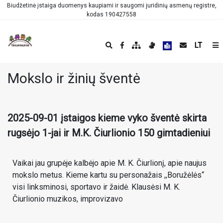
Biudžetinė įstaiga duomenys kaupiami ir saugomi juridinių asmenų registre,
kodas 190427558
LT
Mokslo ir žinių šventė
2025-09-01 įstaigos kieme vyko šventė skirta
rugsėjo 1-jai ir M.K. Čiurlionio 150 gimtadieniui
Vaikai jau grupėje kalbėjo apie M. K. Čiurlionį, apie naujus
mokslo metus. Kieme kartu su personažais ,,Boružėlės“
visi linksminosi, sportavo ir žaidė. Klausėsi M. K.
Čiurlionio muzikos, improvizavo