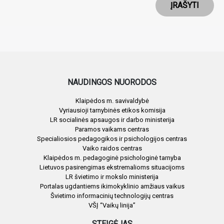
ĮRAŠYTI
NAUDINGOS NUORODOS
Klaipėdos m. savivaldybė
Vyriausioji tarnybinės etikos komisija
LR socialinės apsaugos ir darbo ministerija
Paramos vaikams centras
Specialiosios pedagogikos ir psichologijos centras
Vaiko raidos centras
Klaipėdos m. pedagoginė psichologinė tarnyba
Lietuvos pasirengimas ekstremalioms situacijoms
LR švietimo ir mokslo ministerija
Portalas ugdantiems ikimokyklinio amžiaus vaikus
Švietimo informacinių technologijų centras
VŠĮ “Vaikų linija”
STEIGĖJAS