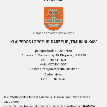
Klaipėdos miesto savivaldybė
KLAIPĖDOS LOPŠELIS-DARŽELIS „TRAUKINUKAS“
Įstaigos kodas 190427558
Adresas: S. Daukanto g. 39, Klaipėda, LT-92229
Tel. +37046410601
Mob. +37046410601
El. paštas info@darzelistraukinukas.lt
Darbo laikas:
I-V 7.30 - 18.00 val.
© 2026 Klaipėdos lopšelis-darželis „Traukinukas“. Visos teisės
saugomos.
Kopijuoti turinį be raštiško sutikimo griežtai draudžiama.
Privatumo