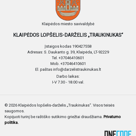
Klaipėdos miesto savivaldybė
KLAIPĖDOS LOPŠELIS-DARŽELIS „TRAUKINUKAS“
Įstaigos kodas 190427558
Adresas: S. Daukanto g. 39, Klaipėda, LT-92229
Tel. +37046410601
Mob. +37046410601
El. paštas info@darzelistraukinukas.lt
Darbo laikas:
I-V 7.30 - 18.00 val.
© 2026 Klaipėdos lopšelis-darželis „Traukinukas“. Visos teisės
saugomos.
Kopijuoti turinį be raštiško sutikimo griežtai draudžiama.
Privatumo
politika.