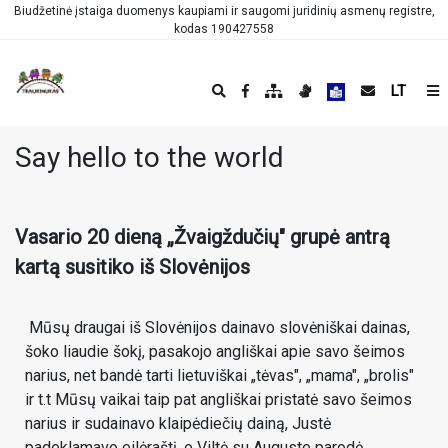
Biudžetinė įstaiga duomenys kaupiami ir saugomi juridinių asmenų registre,
kodas 190427558
LT
Say hello to the world
Vasario 20 dieną „Žvaigždučių" grupė antrą
kartą susitiko iš Slovėnijos
Mūsų draugai iš Slovėnijos dainavo slovėniškai dainas,
šoko liaudie šokį, pasakojo angliškai apie savo šeimos
narius, net bandė tarti lietuviškai „tėvas", „mama", „brolis"
ir t.t Mūsų vaikai taip pat angliškai pristatė savo šeimos
narius ir sudainavo klaipėdiečių dainą, Justė
padeklamavo eilėraštį, o Viltė su Auguste parodė