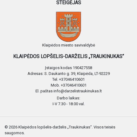
STEIGĖJAS
Klaipėdos miesto savivaldybė
KLAIPĖDOS LOPŠELIS-DARŽELIS „TRAUKINUKAS“
Įstaigos kodas 190427558
Adresas: S. Daukanto g. 39, Klaipėda, LT-92229
Tel. +37046410601
Mob. +37046410601
El. paštas info@darzelistraukinukas.lt
Darbo laikas:
I-V 7.30 - 18.00 val.
© 2026 Klaipėdos lopšelis-darželis „Traukinukas“. Visos teisės
saugomos.