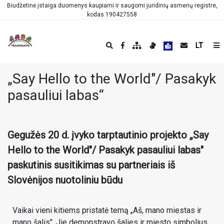
Biudžetinė įstaiga duomenys kaupiami ir saugomi juridinių asmenų registre,
kodas 190427558
LT
„Say Hello to the World"/ Pasakyk
pasauliui labas“
Gegužės 20 d. įvyko tarptautinio projekto „Say
Hello to the World"/ Pasakyk pasauliui labas"
paskutinis susitikimas su partneriais iš
Slovėnijos nuotoliniu būdu
Vaikai vieni kitiems pristatė temą „Aš, mano miestas ir
mano šalis". Jie demonstravo šalies ir miesto simbolius,