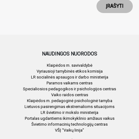
ĮRAŠYTI
NAUDINGOS NUORODOS
Klaipėdos m. savivaldybė
Vyriausioji tarnybinės etikos komisija
LR socialinės apsaugos ir darbo ministerija
Paramos vaikams centras
Specialiosios pedagogikos ir psichologijos centras
Vaiko raidos centras
Klaipėdos m. pedagoginė psichologinė tarnyba
Lietuvos pasirengimas ekstremalioms situacijoms
LR švietimo ir mokslo ministerija
Portalas ugdantiems ikimokyklinio amžiaus vaikus
Švietimo informacinių technologijų centras
VŠĮ “Vaikų linija”