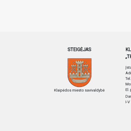
STEIGĖJAS
KL
„T
Įs
Adr
Tel
Mo
El.
Klaipėdos miesto savivaldybė
Dar
I-V