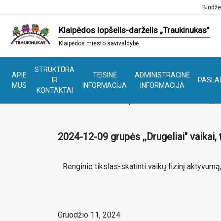
Biudže
Klaipėdos lopšelis-darželis „Traukinukas"
Klaipėdos miesto savivaldybė
STRUKTŪRA
APIE
TEISINĖ
ADMINISTRACINĖ
IR
PASLA
MUS
INFORMACIJA
INFORMACIJA
KONTAKTAI
Sveikatos sporto šventė ,,D
2024-12-09 grupės ,,Drugeliai" vaikai
Renginio tikslas-skatinti vaikų fizinį aktyvum
Gruodžio 11, 2024