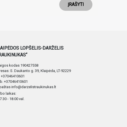
ĮRAŠYTI
AIPĖDOS LOPŠELIS-DARŽELIS
RAUKINUKAS“
taigos kodas 190427558
esas: S. Daukanto g. 39, Klaipėda, LT-92229
. +37046410601
b. +37046410601
 paštas info@darzelistraukinukas.lt
bo laikas:
 7.30 - 18.00 val.