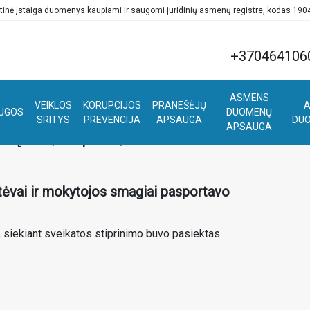
tinė įstaiga duomenys kaupiami ir saugomi juridinių asmenų registre, kodas 19
+370464106
ASMENS
VEIKLOS
KORUPCIJOS
PRANEŠĖJŲ
A
UGOS
DUOMENŲ
SRITYS
PREVENCIJA
APSAUGA
DU
APSAUGA
rąsūs, stiprūs, vikrūs"
, tėvai ir mokytojos smagiai pasportavo
ą, siekiant sveikatos stiprinimo buvo pasiektas