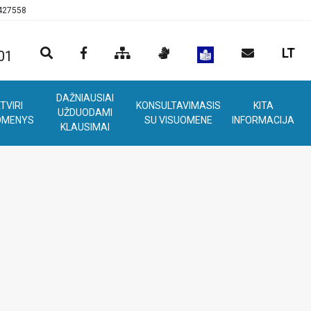
0427558
LT
01
DAŽNIAUSIAI
TVIRI
KONSULTAVIMASIS
KITA
UŽDUODAMI
OMENYS
SU VISUOMENE
INFORMACIJA
KLAUSIMAI