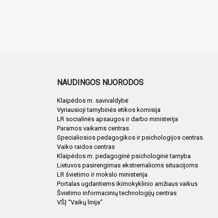
NAUDINGOS NUORODOS
Klaipėdos m. savivaldybė
Vyriausioji tarnybinės etikos komisija
LR socialinės apsaugos ir darbo ministerija
Paramos vaikams centras
Specialiosios pedagogikos ir psichologijos centras
Vaiko raidos centras
Klaipėdos m. pedagoginė psichologinė tarnyba
Lietuvos pasirengimas ekstremalioms situacijoms
LR švietimo ir mokslo ministerija
Portalas ugdantiems ikimokyklinio amžiaus vaikus
Švietimo informacinių technologijų centras
VŠĮ “Vaikų linija”