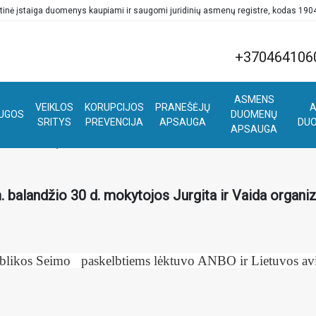
tinė įstaiga duomenys kaupiami ir saugomi juridinių asmenų registre, kodas 19
+370464106
ASMENS
VEIKLOS
KORUPCIJOS
PRANEŠĖJŲ
A
UGOS
DUOMENŲ
SRITYS
PREVENCIJA
APSAUGA
DU
APSAUGA
ktuvai, lėktuvėliai“
. balandžio 30 d. mokytojos Jurgita ir Vaida organiz
blikos Seimo paskelbtiems lėktuvo ANBO ir Lietuvos avi