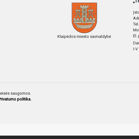
„T
Įs
Adr
Tel
Mo
El.
Klaipėdos miesto savivaldybė
Dar
I-V
 teisės saugomos.
Privatumo politika.