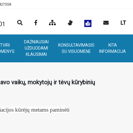
0427558
LT
01
DAŽNIAUSIAI
TVIRI
KONSULTAVIMASIS
KITA
UŽDUODAMI
OMENYS
SU VISUOMENE
INFORMACIJA
KLAUSIMAI
avo vaikų, mokytojų ir tėvų kūrybinių
acijos kūrėjų metams paminėti