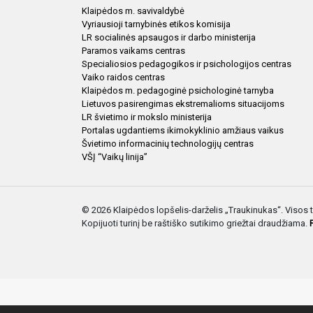
Klaipėdos m. savivaldybė
Vyriausioji tarnybinės etikos komisija
LR socialinės apsaugos ir darbo ministerija
Paramos vaikams centras
Specialiosios pedagogikos ir psichologijos centras
Vaiko raidos centras
Klaipėdos m. pedagoginė psichologinė tarnyba
Lietuvos pasirengimas ekstremalioms situacijoms
LR švietimo ir mokslo ministerija
Portalas ugdantiems ikimokyklinio amžiaus vaikus
Švietimo informacinių technologijų centras
VŠĮ “Vaikų linija”
© 2026 Klaipėdos lopšelis-darželis „Traukinukas“. Visos
Kopijuoti turinį be raštiško sutikimo griežtai draudžiama.