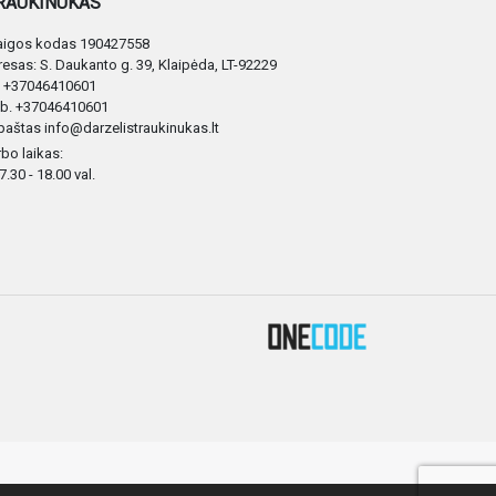
RAUKINUKAS“
taigos kodas 190427558
esas: S. Daukanto g. 39, Klaipėda, LT-92229
. +37046410601
b. +37046410601
 paštas info@darzelistraukinukas.lt
bo laikas:
 7.30 - 18.00 val.