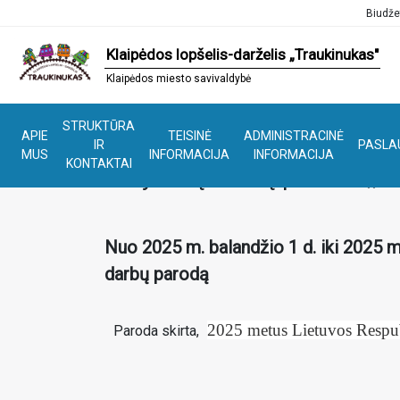
Biudže
Klaipėdos lopšelis-darželis „Traukinukas"
Klaipėdos miesto savivaldybė
STRUKTŪRA
APIE
TEISINĖ
ADMINISTRACINĖ
IR
PASLA
MUS
INFORMACIJA
INFORMACIJA
KONTAKTAI
Kūrybinių darbų paroda ,,Lė
Nuo 2025 m. balandžio 1 d. iki 2025 m
darbų parodą
2025 metus Lietuvos Respu
Paroda skirta,