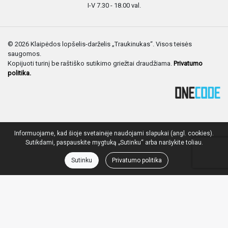
I-V 7.30 - 18.00 val.
© 2026 Klaipėdos lopšelis-darželis „Traukinukas“. Visos teisės
saugomos.
Kopijuoti turinį be raštiško sutikimo griežtai draudžiama.
Privatumo
politika.
Informuojame, kad šioje svetainėje naudojami slapukai (angl. cookies).
Sutikdami, paspauskite mygtuką „Sutinku“ arba naršykite toliau.
Sutinku
Privatumo politika