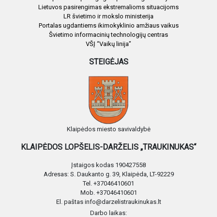
Lietuvos pasirengimas ekstremalioms situacijoms
LR švietimo ir mokslo ministerija
Portalas ugdantiems ikimokyklinio amžiaus vaikus
Švietimo informacinių technologijų centras
VŠĮ “Vaikų linija”
STEIGĖJAS
Klaipėdos miesto savivaldybė
KLAIPĖDOS LOPŠELIS-DARŽELIS „TRAUKINUKAS“
Įstaigos kodas 190427558
Adresas: S. Daukanto g. 39, Klaipėda, LT-92229
Tel. +37046410601
Mob. +37046410601
El. paštas info@darzelistraukinukas.lt
Darbo laikas: