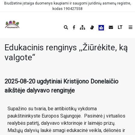
Biudžetinė įstaiga duomenys kaupiami ir saugomi juridinių asmenų registre,
kodas 190427558
LT
Edukacinis renginys ,,Žiūrėkite, ką
valgote“
2025-08-20 ugdytiniai Kristijono Donelaičio
aikštėje dalyvavo renginyje
Supažino su tvaria, be antibiotikų vykdoma
paukštininkyste Europos Sąjungoje. Pasinėrė į virtualios
realybės patirtį, dalyvavo viktorinoje ir laimėjo prizų.
Mažųjų dalyvių laukė smagi edukacinė veikla, dėlionės ir