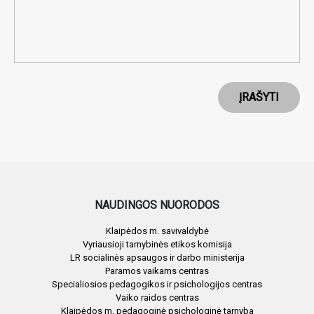
ĮRAŠYTI
NAUDINGOS NUORODOS
Klaipėdos m. savivaldybė
Vyriausioji tarnybinės etikos komisija
LR socialinės apsaugos ir darbo ministerija
Paramos vaikams centras
Specialiosios pedagogikos ir psichologijos centras
Vaiko raidos centras
Klaipėdos m. pedagoginė psichologinė tarnyba