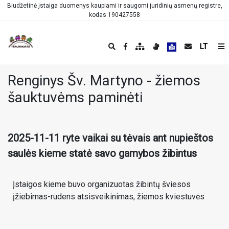
Biudžetinė įstaiga duomenys kaupiami ir saugomi juridinių asmenų registre,
kodas 190427558
LT
Renginys Šv. Martyno - žiemos
šauktuvėms paminėti
2025-11-11 ryte vaikai su tėvais ant nupieštos
saulės kieme statė savo gamybos žibintus
Įstaigos kieme buvo organizuotas žibintų šviesos
įžiebimas-rudens atsisveikinimas, žiemos kviestuvės