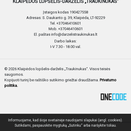
KLAIPĖDOS LOPŠELIS-DARŽELIS „TRAUKINUKAS“
Įstaigos kodas 190427558
Adresas: S. Daukanto g. 39, Klaipėda, LT-92229
Tel. +37046410601
Mob. +37046410601
El. paštas info@darzelistraukinukas.lt
Darbo laikas:
I-V 7.30 - 18.00 val.
© 2026 Klaipėdos lopšelis-darželis „Traukinukas“. Visos teisės
saugomos.
Kopijuoti turinį be raštiško sutikimo griežtai draudžiama.
Privatumo
politika.
Informuojame, kad šioje svetainėje naudojami slapukai (angl. cookies).
Sutikdami, paspauskite mygtuką „Sutinku“ arba naršykite toliau.