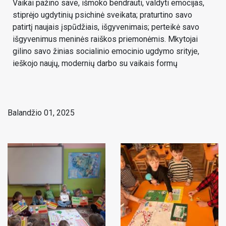
Vaikai pažino save, išmoko bendrauti, valdyti emocijas,
stiprėjo ugdytinių psichinė sveikata; praturtino savo
patirtį naujais įspūdžiais, išgyvenimais; perteikė savo
išgyvenimus meninės raiškos priemonėmis. Mkytojai
gilino savo žinias socialinio emocinio ugdymo srityje,
ieškojo naujų, modernių darbo su vaikais formų
Balandžio 01, 2025