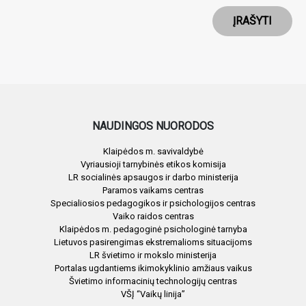
ĮRAŠYTI
NAUDINGOS NUORODOS
Klaipėdos m. savivaldybė
Vyriausioji tarnybinės etikos komisija
LR socialinės apsaugos ir darbo ministerija
Paramos vaikams centras
Specialiosios pedagogikos ir psichologijos centras
Vaiko raidos centras
Klaipėdos m. pedagoginė psichologinė tarnyba
Lietuvos pasirengimas ekstremalioms situacijoms
LR švietimo ir mokslo ministerija
Portalas ugdantiems ikimokyklinio amžiaus vaikus
Švietimo informacinių technologijų centras
VŠĮ “Vaikų linija”