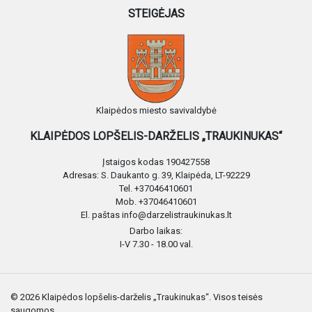
STEIGĖJAS
Klaipėdos miesto savivaldybė
KLAIPĖDOS LOPŠELIS-DARŽELIS „TRAUKINUKAS“
Įstaigos kodas 190427558
Adresas: S. Daukanto g. 39, Klaipėda, LT-92229
Tel. +37046410601
Mob. +37046410601
El. paštas info@darzelistraukinukas.lt
Darbo laikas:
I-V 7.30 - 18.00 val.
© 2026 Klaipėdos lopšelis-darželis „Traukinukas“. Visos teisės
saugomos.