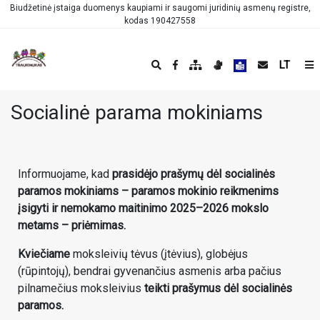
Biudžetinė įstaiga duomenys kaupiami ir saugomi juridinių asmenų registre,
kodas 190427558
LT
Socialinė parama mokiniams
Informuojame, kad
prasidėjo prašymų dėl socialinės
paramos mokiniams – paramos mokinio reikmenims
įsigyti ir nemokamo maitinimo 2025–2026 mokslo
metams – priėmimas.
Kviečiame
moksleivių tėvus (įtėvius), globėjus
(rūpintojų), bendrai gyvenančius asmenis arba pačius
pilnamečius moksleivius
teikti prašymus dėl socialinės
paramos.