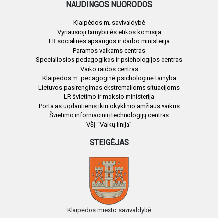
NAUDINGOS NUORODOS
Klaipėdos m. savivaldybė
Vyriausioji tarnybinės etikos komisija
LR socialinės apsaugos ir darbo ministerija
Paramos vaikams centras
Specialiosios pedagogikos ir psichologijos centras
Vaiko raidos centras
Klaipėdos m. pedagoginė psichologinė tarnyba
Lietuvos pasirengimas ekstremalioms situacijoms
LR švietimo ir mokslo ministerija
Portalas ugdantiems ikimokyklinio amžiaus vaikus
Švietimo informacinių technologijų centras
VŠĮ “Vaikų linija”
STEIGĖJAS
Klaipėdos miesto savivaldybė