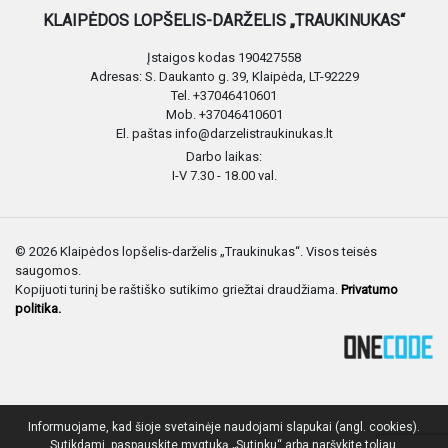
KLAIPĖDOS LOPŠELIS-DARŽELIS „TRAUKINUKAS“
Įstaigos kodas 190427558
Adresas: S. Daukanto g. 39, Klaipėda, LT-92229
Tel. +37046410601
Mob. +37046410601
El. paštas info@darzelistraukinukas.lt
Darbo laikas:
I-V 7.30 - 18.00 val.
© 2026 Klaipėdos lopšelis-darželis „Traukinukas“. Visos teisės
saugomos.
Kopijuoti turinį be raštiško sutikimo griežtai draudžiama.
Privatumo
politika.
Informuojame, kad šioje svetainėje naudojami slapukai (angl. cookies).
Sutikdami, paspauskite mygtuką „Sutinku“ arba naršykite toliau.