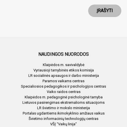
ĮRAŠYTI
NAUDINGOS NUORODOS
Klaipėdos m. savivaldybė
Vyriausioji tarnybinės etikos komisija
LR socialinės apsaugos ir darbo ministerija
Paramos vaikams centras
Specialiosios pedagogikos ir psichologijos centras
Vaiko raidos centras
Klaipėdos m. pedagoginė psichologinė tarnyba
Lietuvos pasirengimas ekstremalioms situacijoms
LR švietimo ir mokslo ministerija
Portalas ugdantiems ikimokyklinio amžiaus vaikus
Švietimo informacinių technologijų centras
VŠĮ “Vaikų linija”