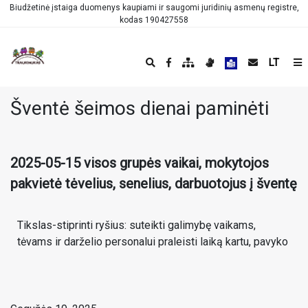
Biudžetinė įstaiga duomenys kaupiami ir saugomi juridinių asmenų registre,
kodas 190427558
LT
Šventė šeimos dienai paminėti
2025-05-15 visos grupės vaikai, mokytojos
pakvietė tėvelius, senelius, darbuotojus į šventę
Tikslas-stiprinti ryšius: suteikti galimybę vaikams,
tėvams ir darželio personalui praleisti laiką kartu, pavyko