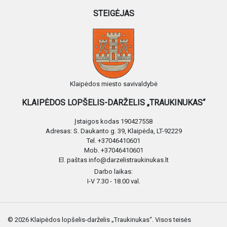
STEIGĖJAS
Klaipėdos miesto savivaldybė
KLAIPĖDOS LOPŠELIS-DARŽELIS „TRAUKINUKAS“
Įstaigos kodas 190427558
Adresas: S. Daukanto g. 39, Klaipėda, LT-92229
Tel. +37046410601
Mob. +37046410601
El. paštas info@darzelistraukinukas.lt
Darbo laikas:
I-V 7.30 - 18.00 val.
© 2026 Klaipėdos lopšelis-darželis „Traukinukas“. Visos teisės