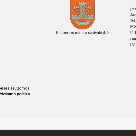
Įs
Adr
Tel
Mo
El.
Klaipėdos miesto savivaldybė
Dar
I-V
 teisės saugomos.
Privatumo politika.