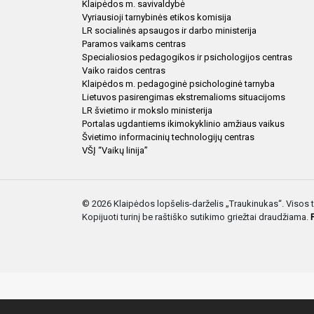
Klaipėdos m. savivaldybė
Vyriausioji tarnybinės etikos komisija
LR socialinės apsaugos ir darbo ministerija
Paramos vaikams centras
Specialiosios pedagogikos ir psichologijos centras
Vaiko raidos centras
Klaipėdos m. pedagoginė psichologinė tarnyba
Lietuvos pasirengimas ekstremalioms situacijoms
LR švietimo ir mokslo ministerija
Portalas ugdantiems ikimokyklinio amžiaus vaikus
Švietimo informacinių technologijų centras
VŠĮ “Vaikų linija”
© 2026 Klaipėdos lopšelis-darželis „Traukinukas“. Visos
Kopijuoti turinį be raštiško sutikimo griežtai draudžiama.