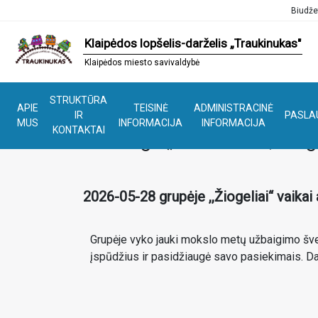
Biudže
Klaipėdos lopšelis-darželis „Traukinukas"
Klaipėdos miesto savivaldybė
STRUKTŪRA
APIE
TEISINĖ
ADMINISTRACINĖ
IR
PASLA
MUS
INFORMACIJA
INFORMACIJA
KONTAKTAI
Pramoga „Lik sveikas, Žioge
2026-05-28 grupėje ,,Žiogeliai“ vaikai
Grupėje vyko jauki mokslo metų užbaigimo šven
įspūdžius ir pasidžiaugė savo pasiekimais. Dar