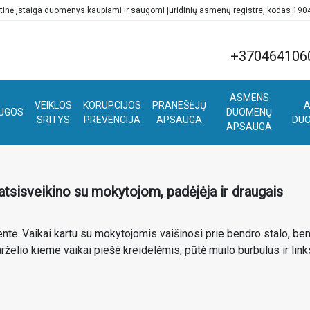
tinė įstaiga duomenys kaupiami ir saugomi juridinių asmenų registre, kodas 19
+370464106
ASMENS
VEIKLOS
KORUPCIJOS
PRANEŠĖJŲ
A
UGOS
DUOMENŲ
SRITYS
PREVENCIJA
APSAUGA
DU
APSAUGA
li“
 atsisveikino su mokytojom, padėjėja ir draugais
tė. Vaikai kartu su mokytojomis vaišinosi prie bendro stalo, ben
želio kieme vaikai piešė kreidelėmis, pūtė muilo burbulus ir link