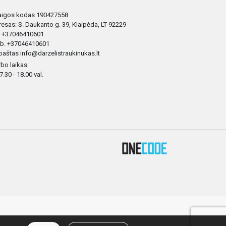
taigos kodas 190427558
esas: S. Daukanto g. 39, Klaipėda, LT-92229
. +37046410601
b. +37046410601
 paštas info@darzelistraukinukas.lt
bo laikas:
 7.30 - 18.00 val.