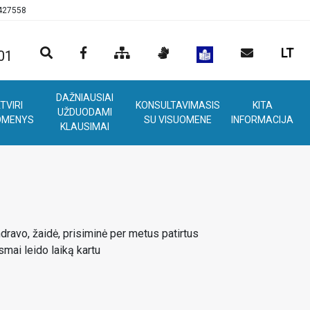
0427558
LT
01
DAŽNIAUSIAI
TVIRI
KONSULTAVIMASIS
KITA
UŽDUODAMI
OMENYS
SU VISUOMENE
INFORMACIJA
KLAUSIMAI
dravo, žaidė, prisiminė per metus patirtus
smai leido laiką kartu