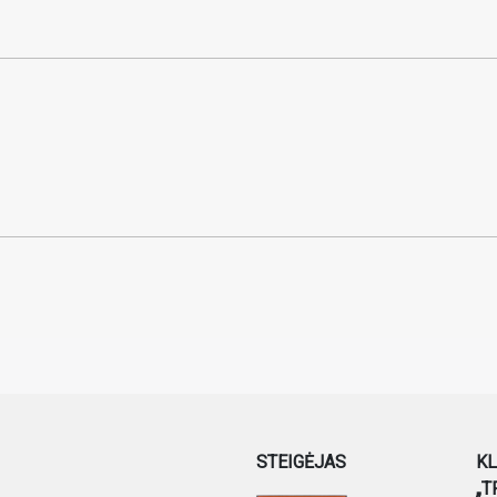
STEIGĖJAS
KL
„T