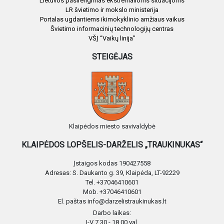
Lietuvos pasirengimas ekstremalioms situacijoms
LR švietimo ir mokslo ministerija
Portalas ugdantiems ikimokyklinio amžiaus vaikus
Švietimo informacinių technologijų centras
VŠĮ “Vaikų linija”
STEIGĖJAS
Klaipėdos miesto savivaldybė
KLAIPĖDOS LOPŠELIS-DARŽELIS „TRAUKINUKAS“
Įstaigos kodas 190427558
Adresas: S. Daukanto g. 39, Klaipėda, LT-92229
Tel. +37046410601
Mob. +37046410601
El. paštas info@darzelistraukinukas.lt
Darbo laikas:
I-V 7.30 - 18.00 val.