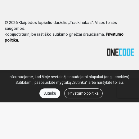
© 2026 Klaipėdos lopšelis-darželis „Traukinukas“. Visos teisės
saugomos.
Kopijuoti turinį be raštiško sutikimo griežtai draudžiama.
Privatumo
politika.
Informuojame, kad šioje svetainėje naudojami slapukai (angl. cookies).
Sutikdami, paspauskite mygtuką „Sutinku“ arba naršykite toliau.
Sutinku
Privatumo politika