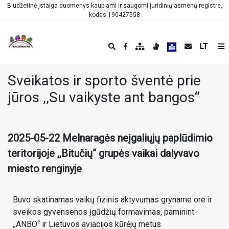
Biudžetinė įstaiga duomenys kaupiami ir saugomi juridinių asmenų registre,
kodas 190427558
LT
Sveikatos ir sporto šventė prie
jūros ,,Su vaikyste ant bangos“
2025-05-22 Melnaragės neįgaliųjų paplūdimio
teritorijoje ,,Bitučių“ grupės vaikai dalyvavo
miesto renginyje
Buvo skatinamas vaikų fizinis aktyvumas gryname ore ir
sveikos gyvensenos įgūdžių formavimas, paminint
,,ANBO“ ir Lietuvos aviacijos kūrėjų metus