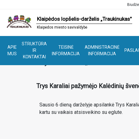
Biudže
Klaipėdos lopšelis-darželis „Traukinukas"
Klaipėdos miesto savivaldybė
STRUKTŪRA
APIE
TEISINĖ
ADMINISTRACINĖ
IR
PASLA
MUS
INFORMACIJA
INFORMACIJA
KONTAKTAI
Trys Karaliai „Traukinuko" s
Trys Karaliai pažymėjo Kalėdinių šven
Sausio 6 dieną darželyje apsilankė Trys Karali
kartu su vaikais atsisveikino su eglute.