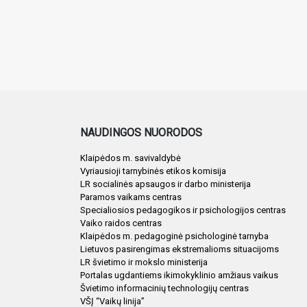
NAUDINGOS NUORODOS
Klaipėdos m. savivaldybė
Vyriausioji tarnybinės etikos komisija
LR socialinės apsaugos ir darbo ministerija
Paramos vaikams centras
Specialiosios pedagogikos ir psichologijos centras
Vaiko raidos centras
Klaipėdos m. pedagoginė psichologinė tarnyba
Lietuvos pasirengimas ekstremalioms situacijoms
LR švietimo ir mokslo ministerija
Portalas ugdantiems ikimokyklinio amžiaus vaikus
Švietimo informacinių technologijų centras
VŠĮ “Vaikų linija”