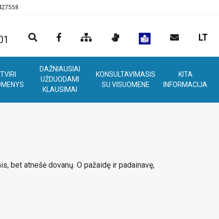
0427558
LT
01
DAŽNIAUSIAI
TVIRI
KONSULTAVIMASIS
KITA
UŽDUODAMI
OMENYS
SU VISUOMENE
INFORMACIJA
KLAUSIMAI
mis, bet atnešė dovanų. O pažaidę ir padainavę,