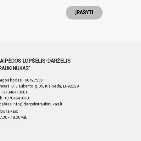
ĮRAŠYTI
AIPĖDOS LOPŠELIS-DARŽELIS
RAUKINUKAS“
taigos kodas 190427558
esas: S. Daukanto g. 39, Klaipėda, LT-92229
. +37046410601
b. +37046410601
 paštas info@darzelistraukinukas.lt
bo laikas:
 7.30 - 18.00 val.