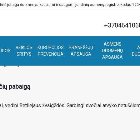
tinė įstaiga duomenys kaupiami ir saugomi juridinių asmenų registre, kodas 19
+370464106
ASMENS
VEIKLOS
KORUPCIJOS
PRANEŠĖJŲ
A
UGOS
DUOMENŲ
SRITYS
PREVENCIJA
APSAUGA
DU
APSAUGA
kyriuje
čių pabaigą
ai, vedini Betliejaus žvaigždės. Garbingi svečiai atvyko netuščio