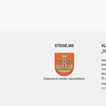
STEIGĖJAS
KL
„T
Įs
Adr
Tel
Mo
El.
Klaipėdos miesto savivaldybė
Dar
I-V