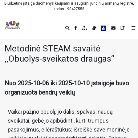
Biudžetinė įstaiga duomenys kaupiami ir saugomi juridinių asmenų registre,
kodas 190427558
LT
Metodinė STEAM savaitė
,,Obuolys-sveikatos draugas“
Nuo 2025-10-06 iki 2025-10-10 įstaigoje buvo
organizuota bendrų veiklų
Vaikai pažįno obuolį, jo dalis, spalvas, naudą
sveikatai; gebėjo apibūdinti, kurti trumpus
pasakojimus, eilėraštukus; išreiškė save meninėje