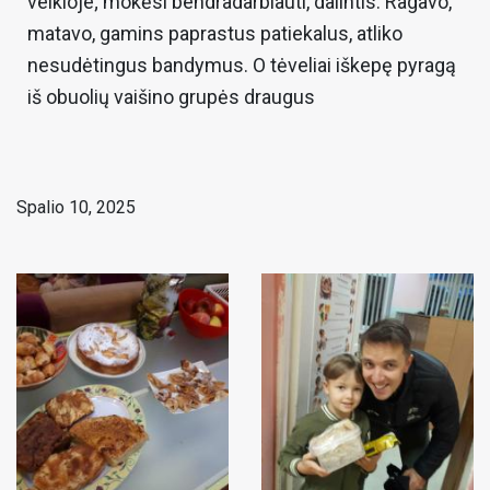
veikloje; mokėsi bendradarbiauti, dalintis. Ragavo,
matavo, gamins paprastus patiekalus, atliko
nesudėtingus bandymus. O tėveliai iškepę pyragą
iš obuolių vaišino grupės draugus
Spalio 10, 2025