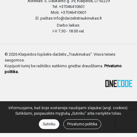
Adresas: S. Daukanto g. 39, Klaipėda, LT-92229
Tel. +37046410601
Mob. +37046410601
El. paštas info@darzelistraukinukas.lt
Darbo laikas:
I-V 7.30 - 18.00 val.
© 2026 Klaipėdos lopšelis-darželis „Traukinukas“. Visos teisės
saugomos.
Kopijuoti turinį be raštiško sutikimo griežtai draudžiama.
Privatumo
politika.
Informuojame, kad šioje svetainėje naudojami slapukai (angl. cookies).
Sutikdami, paspauskite mygtuką „Sutinku“ arba naršykite toliau.
Sutinku
Privatumo politika