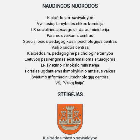
NAUDINGOS NUORODOS
Klaipėdos m. savivaldybė
Vyriausioji tarnybinės etikos komisija
LR socialinės apsaugos ir darbo ministerija
Paramos vaikams centras
Specialiosios pedagogikos ir psichologijos centras
Vaiko raidos centras
Klaipėdos m. pedagoginė psichologinė tarnyba
Lietuvos pasirengimas ekstremalioms situacijoms
LR švietimo ir mokslo ministerija
Portalas ugdantiems ikimokyklinio amžiaus vaikus
Švietimo informacinių technologijų centras
VŠĮ “Vaikų linija”
STEIGĖJAS
Klaipėdos miesto savivaldybė