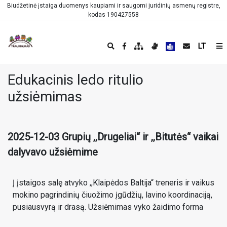
Biudžetinė įstaiga duomenys kaupiami ir saugomi juridinių asmenų registre,
kodas 190427558
LT
Edukacinis ledo ritulio
užsiėmimas
2025-12-03 Grupių ,,Drugeliai“ ir ,,Bitutės“ vaikai
dalyvavo užsiėmime
Į įstaigos salę atvyko ,,Klaipėdos Baltija“ treneris ir vaikus
mokino pagrindinių čiuožimo įgūdžių, lavino koordinaciją,
pusiausvyrą ir drasą. Užsiėmimas vyko žaidimo forma