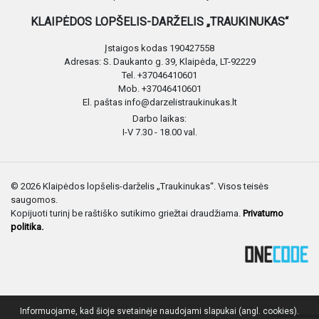
KLAIPĖDOS LOPŠELIS-DARŽELIS „TRAUKINUKAS“
Įstaigos kodas 190427558
Adresas: S. Daukanto g. 39, Klaipėda, LT-92229
Tel. +37046410601
Mob. +37046410601
El. paštas info@darzelistraukinukas.lt
Darbo laikas:
I-V 7.30 - 18.00 val.
© 2026 Klaipėdos lopšelis-darželis „Traukinukas“. Visos teisės
saugomos.
Kopijuoti turinį be raštiško sutikimo griežtai draudžiama.
Privatumo
politika.
Informuojame, kad šioje svetainėje naudojami slapukai (angl. cookies).