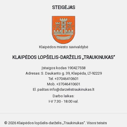
STEIGĖJAS
Klaipėdos miesto savivaldybė
KLAIPĖDOS LOPŠELIS-DARŽELIS „TRAUKINUKAS“
Įstaigos kodas 190427558
Adresas: S. Daukanto g. 39, Klaipėda, LT-92229
Tel. +37046410601
Mob. +37046410601
El. paštas info@darzelistraukinukas.lt
Darbo laikas:
I-V 7.30 - 18.00 val.
© 2026 Klaipėdos lopšelis-darželis „Traukinukas“. Visos teisės