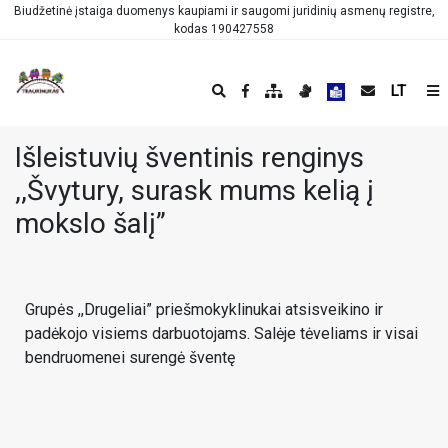
Biudžetinė įstaiga duomenys kaupiami ir saugomi juridinių asmenų registre,
kodas 190427558
LT
Išleistuvių šventinis renginys
,,Švytury, surask mums kelią į
mokslo šalį”
Grupės ,,Drugeliai” priešmokyklinukai atsisveikino ir
padėkojo visiems darbuotojams. Salėje tėveliams ir visai
bendruomenei surengė šventę