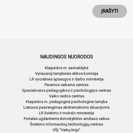
ĮRAŠYTI
NAUDINGOS NUORODOS
Klaipėdos m. savivaldybė
Vyriausioji tarnybinės etikos komisija
LR socialinės apsaugos ir darbo ministerija
Paramos vaikams centras
Specialiosios pedagogikos ir psichologijos centras
Vaiko raidos centras
Klaipėdos m. pedagoginė psichologinė tarnyba
Lietuvos pasirengimas ekstremalioms situacijoms
LR švietimo ir mokslo ministerija
Portalas ugdantiems ikimokyklinio amžiaus vaikus
Švietimo informacinių technologijų centras
VŠĮ “Vaikų linija”